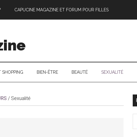
?
CAPUCINE MAGAZINE ET FORUM POUR FILLES
zine
T SHOPPING
BIEN-ÊTRE
BEAUTÉ
SEXUALITÉ
URS
/
Sexualité
l
S
p
th
si