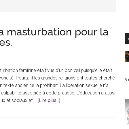
...
a masturbation pour la
es.
turbation féminine était vue d’un bon œil puisqu’elle était
ndité. Pourtant les grandes religions ont toutes cherché
9
un texte ancien ne la prohibait. La libération sexuelle n’a
a culpabilité associée à cette pratique. L’éducation a aussi
à
ux et sociaux et …
[Lire plus...]
proposDe
l’importance
de