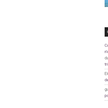
C
n’
d
t
E
d
gu
p