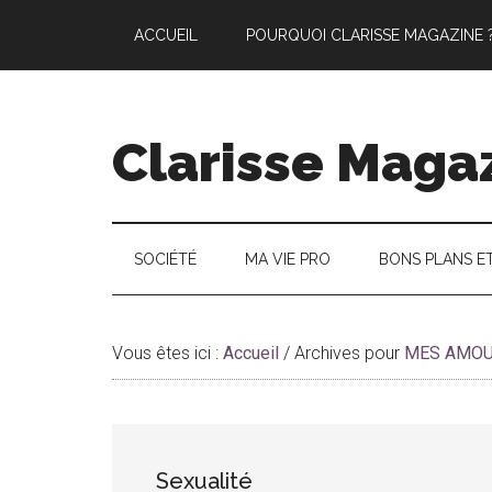
Passer
Skip
Passer
ACCUEIL
POURQUOI CLARISSE MAGAZINE 
au
to
à
contenu
secondary
la
principal
menu
barre
latérale
Clarisse Maga
principale
SOCIÉTÉ
MA VIE PRO
BONS PLANS E
Vous êtes ici :
Accueil
/
Archives pour
MES AMO
Sexualité