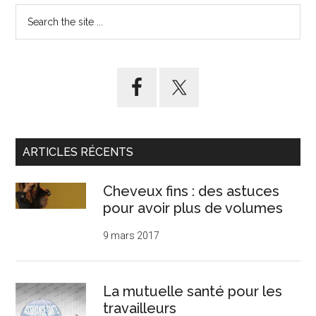
Search
aide
principale
the
ponctuelle
site
à
...
domicile :
comment
utiliser
le
Chèque
ARTICLES RÉCENTS
Emploi
Service
Cheveux fins : des astuces
Universel
pour avoir plus de volumes
(CESU).
9 mars 2017
La mutuelle santé pour les
travailleurs