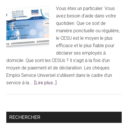
Vous êtes un particulier. Vous
avez besoin d’aide dans votre
quotidien. Que ce soit de
manière ponctuelle ou régulière,
le CESU est le moyen le plus
efficace et le plus fiable pour
déclarer ses employés à
domicile. Que sont les CESUs ? Il s’agit à la fois d’un
moyen de paiement et de déclaration. Les chèques
Emploi Service Universel s’utilisent dans le cadre d’un
à
service à la …
[Lire plus...]
proposMénage,
baby-
sitting,
jardinage
Barre
RECHERCHER
ou
latérale
encore