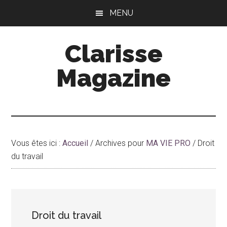
Passer
Passer
MENU
au
à
contenu
la
Clarisse
principal
barre
latérale
Magazine
principale
Vous êtes ici :
Accueil
/
Archives pour
MA VIE PRO
/
Droit
du travail
Droit du travail