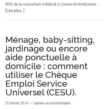
80% de la couverture médical, il couvre et rembourse …
à
[Lire plus...]
proposLa
mutuelle
santé
pour
Ménage, baby-sitting,
les
jardinage ou encore
travailleurs
aide ponctuelle à
domicile : comment
utiliser le Chèque
Emploi Service
Universel (CESU).
25 février 2014
Laisser un commentaire