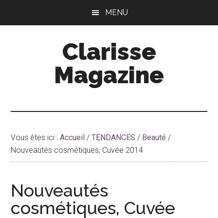
Passer
Passer
MENU
au
à
contenu
la
Clarisse
principal
barre
latérale
Magazine
principale
Vous êtes ici :
Accueil
/
TENDANCES
/
Beauté
/
Nouveautés cosmétiques, Cuvée 2014
Nouveautés
cosmétiques, Cuvée