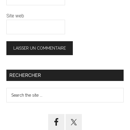
Site web
Barre
RECHERCHER
latérale
Search
principale
the
site
...