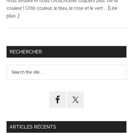
nous séduire et nous chouchouter toujours plus. De la
couleur ! Côté couleur, le bleu, le rose et le vert …
[Lire
à
plus...]
proposNouveautés
cosmétiques,
Cuvée
2014
Barre
RECHERCHER
latérale
Search
principale
the
site
...
ARTICLES RÉCENTS