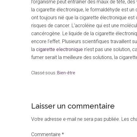
l’organisme peut entraîner des maux de tête, d
la cigarette électronique, le formaldéhyde est 
ont toujours nié que la cigarette électronique 
risques de cancer. L’acroléine qui est une molécule
cancérogène. Le liquide de la cigarette électroni
encore l’effet. Plusieurs scientifiques travaillent
la
cigarette electronique
n’est pas une solution, c
fumer serait la meilleure des solutions, la cigaret
Classé sous :
Bien-être
Interactions
Laisser un commentaire
du
Votre adresse e-mail ne sera pas publiée.
Les ch
lecteur
Commentaire
*