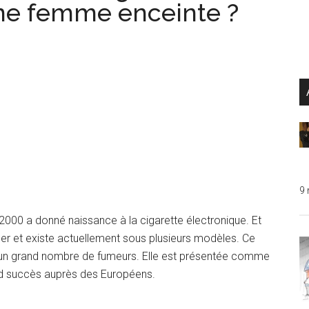
ne femme enceinte ?
...
9
2000 a donné naissance à la cigarette électronique. Et
luer et existe actuellement sous plusieurs modèles. Ce
e d’un grand nombre de fumeurs. Elle est présentée comme
and succès auprès des Européens.