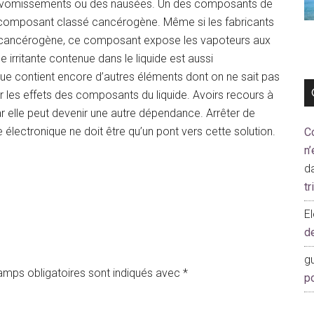
es vomissements ou des nausées. Un des composants de
un composant classé cancérogène. Même si les fabricants
est cancérogène, ce composant expose les vapoteurs aux
 irritante contenue dans le liquide est aussi
que contient encore d’autres éléments dont on ne sait pas
 sur les effets des composants du liquide. Avoirs recours à
ar elle peut devenir une autre dépendance. Arrêter de
te électronique ne doit être qu’un pont vers cette solution.
C
n’
d
t
E
d
gu
amps obligatoires sont indiqués avec
*
p