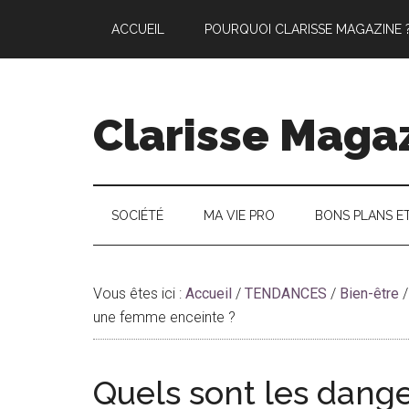
Passer
Skip
Passer
ACCUEIL
POURQUOI CLARISSE MAGAZINE 
au
to
à
contenu
secondary
la
principal
menu
barre
latérale
Clarisse Maga
principale
SOCIÉTÉ
MA VIE PRO
BONS PLANS E
Vous êtes ici :
Accueil
/
TENDANCES
/
Bien-être
/
une femme enceinte ?
Quels sont les dange