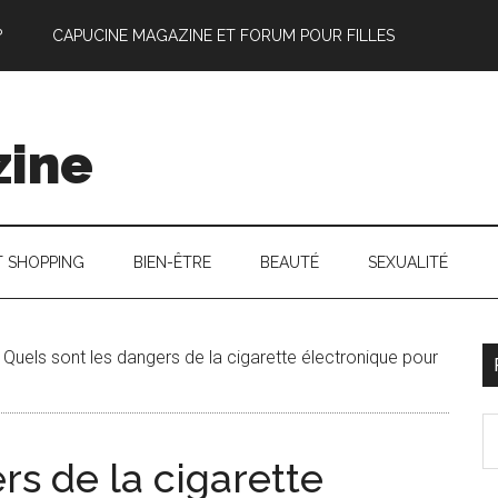
?
CAPUCINE MAGAZINE ET FORUM POUR FILLES
zine
T SHOPPING
BIEN-ÊTRE
BEAUTÉ
SEXUALITÉ
Quels sont les dangers de la cigarette électronique pour
l
S
p
th
rs de la cigarette
si