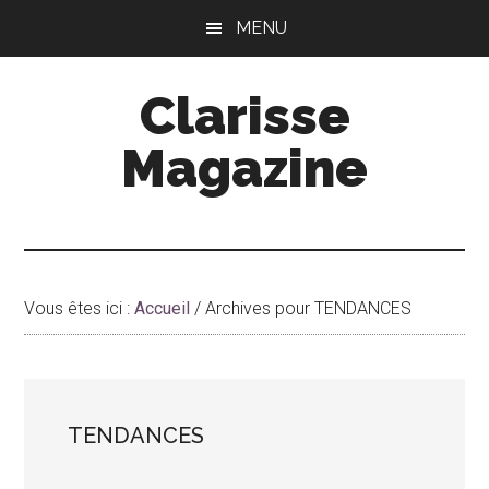
Passer
Passer
MENU
au
à
contenu
la
Clarisse
principal
barre
latérale
Magazine
principale
Vous êtes ici :
Accueil
/
Archives pour TENDANCES
TENDANCES