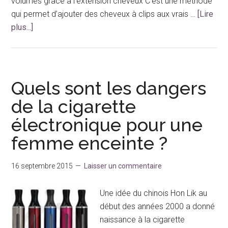
volumes grâce à l’extension cheveux C’est une méthode
qui permet d’ajouter des cheveux à clips aux vrais …
[Lire
à
plus...]
proposCheveux
fins
:
des
Quels sont les dangers
astuces
de la cigarette
pour
électronique pour une
avoir
plus
femme enceinte ?
de
volumes
16 septembre 2015
Laisser un commentaire
Une idée du chinois Hon Lik au
début des années 2000 a donné
naissance à la cigarette