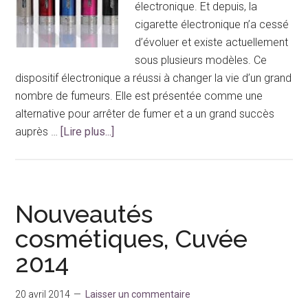
électronique. Et depuis, la
cigarette électronique n’a cessé
d’évoluer et existe actuellement
sous plusieurs modèles. Ce
dispositif électronique a réussi à changer la vie d’un grand
nombre de fumeurs. Elle est présentée comme une
alternative pour arrêter de fumer et a un grand succès
à
auprès …
[Lire plus...]
proposQuels
sont
les
dangers
Nouveautés
de
cosmétiques, Cuvée
la
2014
cigarette
électronique
pour
20 avril 2014
Laisser un commentaire