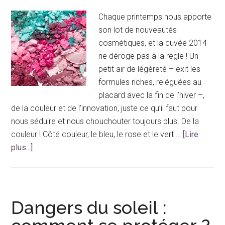
une
femme
Chaque printemps nous apporte
enceinte
son lot de nouveautés
?
cosmétiques, et la cuvée 2014
ne déroge pas à la règle ! Un
petit air de légèreté – exit les
formules riches, reléguées au
placard avec la fin de l’hiver –,
de la couleur et de l’innovation, juste ce qu’il faut pour
nous séduire et nous chouchouter toujours plus. De la
couleur ! Côté couleur, le bleu, le rose et le vert …
[Lire
à
plus...]
proposNouveautés
cosmétiques,
Cuvée
2014
Dangers du soleil :