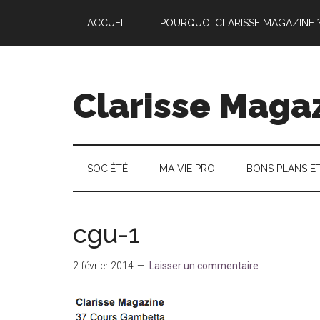
Passer
Skip
Passer
ACCUEIL
POURQUOI CLARISSE MAGAZINE 
au
to
à
contenu
secondary
la
principal
menu
barre
latérale
Clarisse Maga
principale
SOCIÉTÉ
MA VIE PRO
BONS PLANS E
cgu-1
2 février 2014
Laisser un commentaire