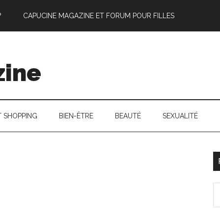
?
CAPUCINE MAGAZINE ET FORUM POUR FILLES
zine
T SHOPPING
BIEN-ÊTRE
BEAUTÉ
SEXUALITÉ
l
S
p
th
si