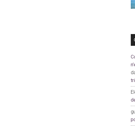
C
n’
d
t
E
d
gu
p