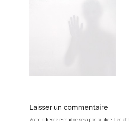
Interactions
Laisser un commentaire
du
Votre adresse e-mail ne sera pas publiée.
Les ch
lecteur