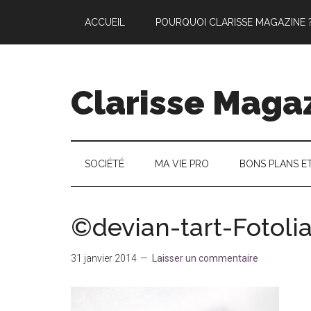
Passer
Skip
Passer
ACCUEIL
POURQUOI CLARISSE MAGAZINE 
au
to
à
contenu
secondary
la
principal
menu
barre
latérale
Clarisse Maga
principale
SOCIÉTÉ
MA VIE PRO
BONS PLANS E
©devian-tart-Fotoli
31 janvier 2014
Laisser un commentaire