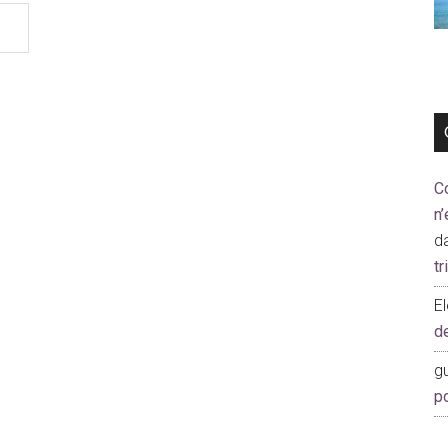
C
n’
d
t
E
d
gu
p